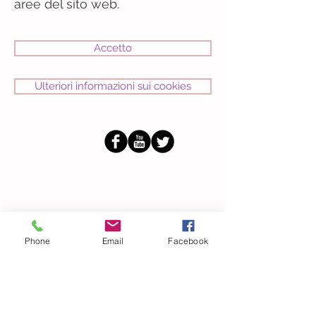
aree del sito web.
Accetto
Ulteriori informazioni sui cookies
Seguici
Ricevi filastrocche in
omaggio
Phone
Email
Facebook