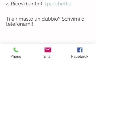
4. Ricevi (o ritiri) il
pacchetto
Ti è rimasto un dubbio? Scrivimi o
telefonami!
mail:
info@filastrocchesumisura.it
E
Tel.
347 01 60 914
Phone
Email
Facebook
Scopri i doni su
misura!
...come funziona?