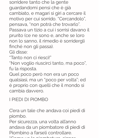
sorridere tanto che la gente
guardandomi pensi che è già
cambiato, e magari si giri a cercare il
motivo per cui sorrido. “Cercandolo”,
pensava, “non potrà che trovarlo”.
Passava un tizio a cui i sorrisi davano il
prurito (ce ne sono e, anche se loro
non lo sanno, il rimedio è sorridergli
finché non gli passa).
Gli disse:
“Tanto non ci riesci!”
“Non voglio riuscirci tanto, ma poco”,
fu la risposta.
Quel poco però non era un poco
qualsiasi, ma un “poco per volta”; ed
è proprio con quelli che il mondo si
cambia davvero.
I PIEDI DI PIOMBO
C’era un tale che andava coi piedi di
piombo.
Per sicurezza, una volta all’anno
andava da un piombatore di piedi di
Piombino a farseli controllare.