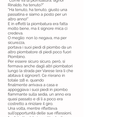
“Come va la piombatura, signor
Rinaldo, ha tenuto?”
“Ha tenuto, ha tenuto, giusto una
passatina e siamo a posto per un
altro anno!”
E in effetti la piombatura era fatta
molto bene, ma il signore mica ci
credeva.
O meglio: non lo negava, ma per
sicurezza,
portava i suoi piedi di piombo da un
altro piombatore di piedi poco fuori
Piombino.
Per essere sicuro sicuro, però, si
fermava anche dagli altri piombatori
lungo la strada per Varese (era lì che
abitava il signore!). Ce n’erano in
totale 118 e, quando
finalmente arrivava a casa e
appoggiava i suoi piedi in piombo
fiammante sulla sedia, un anno era
quasi passato e di lì a poco era
costretto a riniziare il giro.
Una volta, mentre rifletteva
sull'opportunità delle sue riflessioni,