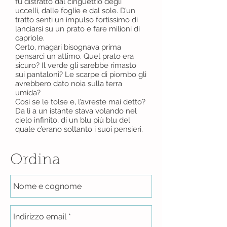
fu distratto dal cinguettio degli
uccelli, dalle foglie e dal sole. D’un
tratto sentì un impulso fortissimo di
lanciarsi su un prato e fare milioni di
capriole.
Certo, magari bisognava prima
pensarci un attimo. Quel prato era
sicuro? Il verde gli sarebbe rimasto
sui pantaloni? Le scarpe di piombo gli
avrebbero dato noia sulla terra
umida?
Così se le tolse e, l’avreste mai detto?
Da lì a un istante stava volando nel
cielo infinito, di un blu più blu del
quale c’erano soltanto i suoi pensieri.
Ordina