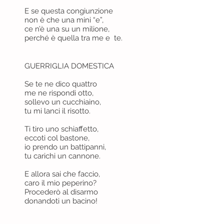
E se questa congiunzione
non è che una mini “e”,
ce n’è una su un milione,
perché è quella tra me e te.
GUERRIGLIA DOMESTICA
Se te ne dico quattro
me ne rispondi otto,
sollevo un cucchiaino,
tu mi lanci il risotto.
Ti tiro uno schiaffetto,
eccoti col bastone,
io prendo un battipanni,
tu carichi un cannone.
E allora sai che faccio,
caro il mio peperino?
Procederò al disarmo
donandoti un bacino!