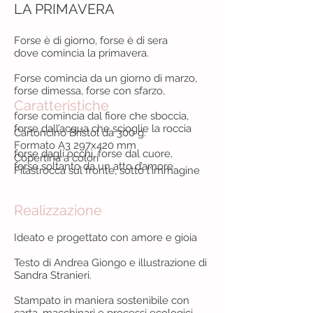
LA PRIMAVERA
Forse è di giorno, forse è di sera
dove comincia la primavera.
Forse comincia da un giorno di marzo,
forse dimessa, forse con sfarzo,
Caratteristiche
forse comincia dal fiore che sboccia,
forse dall’acqua che scioglie la roccia
Cartoncino Bristol da 300 g.
Formato A3 297x420 mm
forse dagli occhi, forse dal cuore,
Copertina a colori
forse soltanto da un atto d’amore.
Filastrocca sul fronte, sotto l'immagine
Realizzazione
Ideato e progettato con amore e gioia
Testo di Andrea Giongo e illustrazione di
Sandra Stranieri.
Stampato in maniera sostenibile con