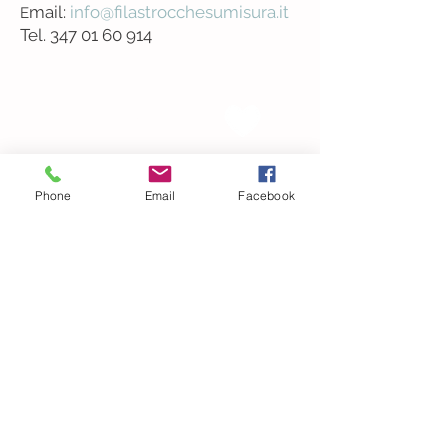
mail:
info@filastrocchesumisura.it
E
Tel.
347 01 60 914
Scopri i doni su
misura!
...come funziona?
Phone
Email
Facebook
Ricevi la nostra squisita
newsletter!